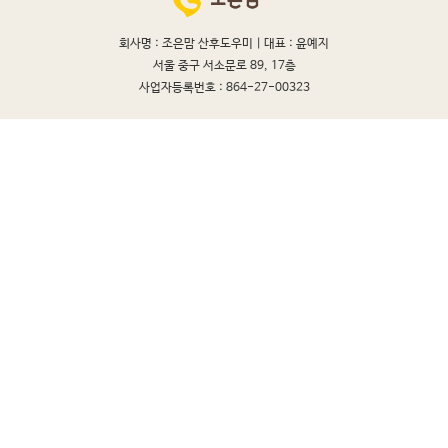
회사명 : 조은맘 산후도우미 |
대표 : 윤예지
서울 중구 서소문로 89, 17층
사업자등록번호 : 864-27-00323