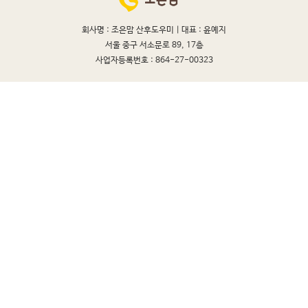
회사명 : 조은맘 산후도우미 |
대표 : 윤예지
서울 중구 서소문로 89, 17층
사업자등록번호 : 864-27-00323