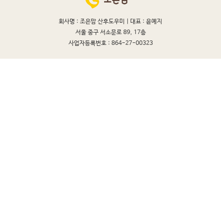
회사명 : 조은맘 산후도우미 |
대표 : 윤예지
서울 중구 서소문로 89, 17층
사업자등록번호 : 864-27-00323