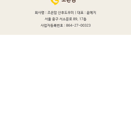
회사명 : 조은맘 산후도우미 |
대표 : 윤예지
서울 중구 서소문로 89, 17층
사업자등록번호 : 864-27-00323