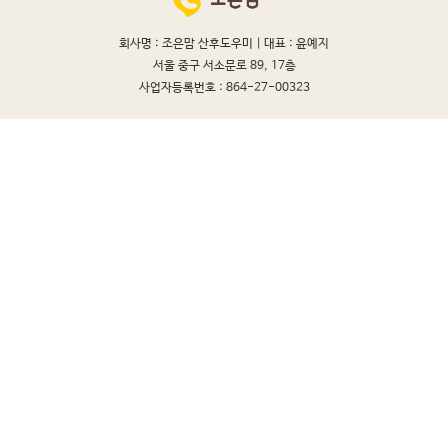
회사명 : 조은맘 산후도우미 |
대표 : 윤예지
서울 중구 서소문로 89, 17층
사업자등록번호 : 864-27-00323