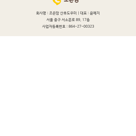
회사명 : 조은맘 산후도우미 |
대표 : 윤예지
서울 중구 서소문로 89, 17층
사업자등록번호 : 864-27-00323