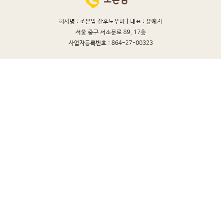
회사명 : 조은맘 산후도우미 |
대표 : 윤예지
서울 중구 서소문로 89, 17층
사업자등록번호 : 864-27-00323