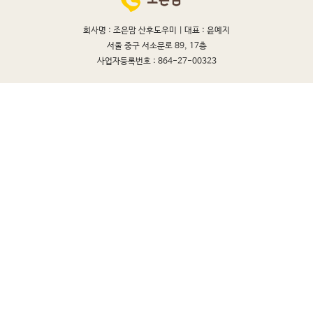
회사명 : 조은맘 산후도우미 |
대표 : 윤예지
서울 중구 서소문로 89, 17층
사업자등록번호 : 864-27-00323