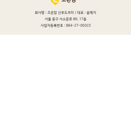
회사명 : 조은맘 산후도우미 |
대표 : 윤예지
서울 중구 서소문로 89, 17층
사업자등록번호 : 864-27-00323