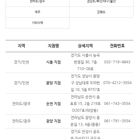
전라도/광주
경상도/부산/대구/울산
제주
강원도
기타지역
지역
지점명
상세지역
전화번호
경기도 시흥시 능곡
경기/인천
시흥 지점
번영길 30, 7층
032-719-4843
710-28호
경기도 성남시 분당
경기/인천
분당 지점
구 성남대로 926번
070-4212-3554
길 10, 5층 R757호
전라남도 순천시 충
전라도/광주
순천 지점
효로 15, 2층 219호
061-743-3554
D207호(덕양동)
전라남도 광양시 중
전라도/광주
광양 지점
061-791-3554
촌길 13, 4층(중동)
경기도 안성시 공도
읍 진사길31 공도우