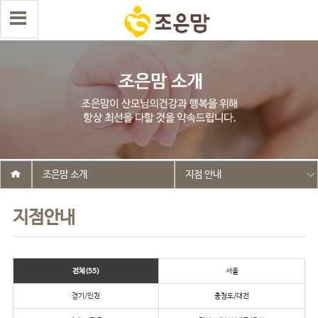
조은맘 소개
지점 안내
지점안내
전체(55)
서울
경기/인천
충청도/대전