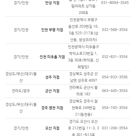
경기/인천
안성 지점
031-8094-3545
림아파트 상가동
208호
인천광역시 부평구
충선로 203번길 16,
경기/인천
인천 부평 지점
032-568-3554
5층 525-217호(삼
산동, 창성프라자)
인천광역시 미추홀구
학익소로23번길 1,
경기/인천
인천 미추홀 지점
032-831-3554
3층 30호(학익동, 신
화빌딩)
경상도/부산/대구/울
경상북도 성주군 선
성주 지점
054-933-3556
산
남면 성주로 4097
전라북도 군산시 팔
전라도/광주
군산 지점
063-445-3554
마로 182
경상북도 경주시 알
경상도/부산/대구/울
경주 영천 지점
천북로 249번길
054-745-3554
산
21(동천동)
경기도 오산시 오산
경기/인천
오산 지점
로 212번길 11-3, 3
031-206-3554
층 301-N13호