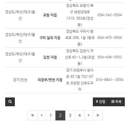
경상북도 포항시 북
경상도/부산/대구/울
구 새천년대로
포항 지점
054-242-3554
산
1210, 503호(장성
동)
경상북도 구미시 형
경상도/부산/대구/울
구미 칠곡 지점
곡로 208, 1층 (형곡
054-475-3554
산
동)
경상북도 김천시 자
경상도/부산/대구/울
김천 지점
산로 62-1,2층(모암
054-436-3552
산
동)
경기 의정부시 청사
로 45 7층 702-07
경기/인천
의정부/연천 지점
010-9841- 3554
호 조은맘 산후도우
미
정렬
목록
1
2
3
4