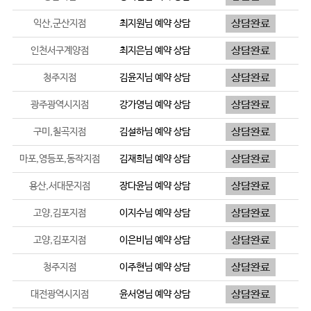
익산,군산지점
최지원
님 예약 상담
인천서구계양점
최지은
님 예약 상담
청주지점
김윤지
님 예약 상담
광주광역시지점
강가영
님 예약 상담
구미,칠곡지점
김설하
님 예약 상담
마포,영등포,동작지점
김재희
님 예약 상담
용산,서대문지점
장다윤
님 예약 상담
고양,김포지점
이지수
님 예약 상담
고양,김포지점
이은비
님 예약 상담
청주지점
이주현
님 예약 상담
대전광역시지점
윤서영
님 예약 상담