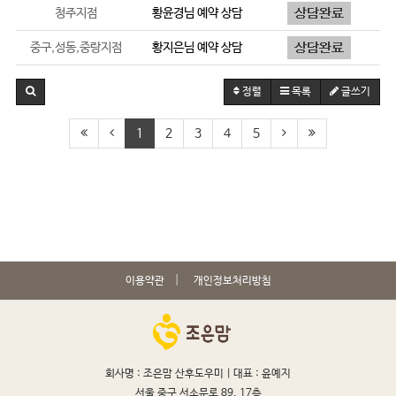
청주지점
황윤경
님 예약 상담
중구,성동,중랑지점
황지은
님 예약 상담
정렬
목록
글쓰기
1
2
3
4
5
이용약관
개인정보처리방침
회사명 : 조은맘 산후도우미 |
대표 : 윤예지
서울 중구 서소문로 89, 17층