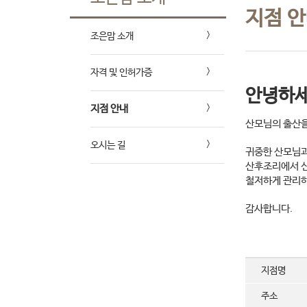
지점 
조은맘 소개
자격 및 인허가증
안녕하세
지점 안내
산모님의 출산을
오시는 길
귀중한 산모님과
산후조리에서 신
철저하게 관리하
감사합니다.
지점명
주소