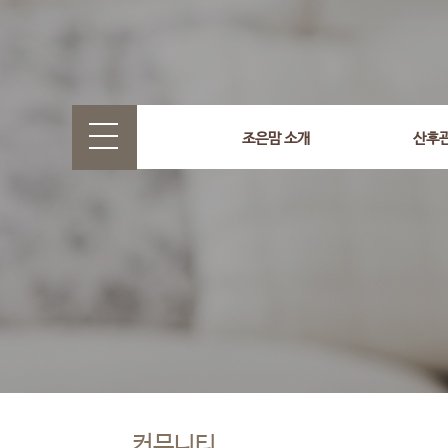
조은맘 소개
산후
커뮤니티