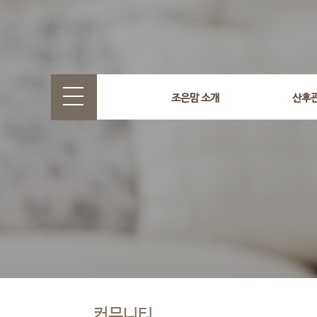
조은맘 소개
산후
커뮤니티