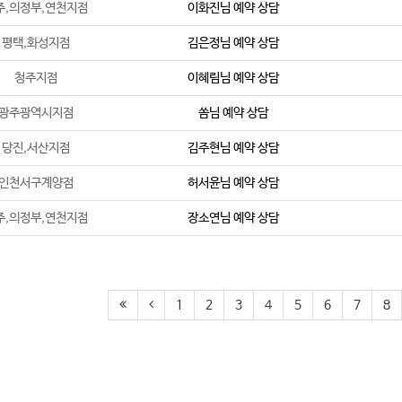
주,의정부,연천지점
이화진
님 예약 상담
평택,화성지점
김은정
님 예약 상담
청주지점
이혜림
님 예약 상담
광주광역시지점
쏨
님 예약 상담
당진,서산지점
김주현
님 예약 상담
인천서구계양점
허서윤
님 예약 상담
주,의정부,연천지점
장소연
님 예약 상담
1
2
3
4
5
6
7
8