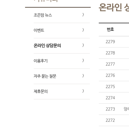
온라인 
조은맘 뉴스
번호
이벤트
2279
온라인 상담문의
2278
이용후기
2277
2276
자주 묻는 질문
2275
제휴문의
2274
2273
양
2272