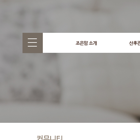
조은맘 소개
산후
커뮤니티