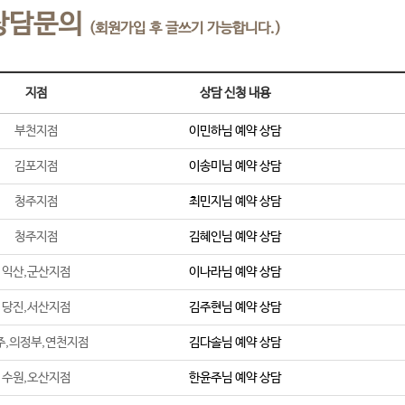
상담문의
(회원가입 후 글쓰기 가능합니다.)
지점
상담 신청 내용
부천지점
이민하
님 예약 상담
김포지점
이송미
님 예약 상담
청주지점
최민지
님 예약 상담
청주지점
김혜인
님 예약 상담
익산,군산지점
이나라
님 예약 상담
당진,서산지점
김주현
님 예약 상담
주,의정부,연천지점
김다솔
님 예약 상담
수원,오산지점
한윤주
님 예약 상담