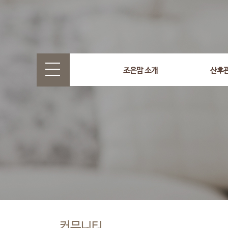
조은맘 소개
산후
커뮤니티