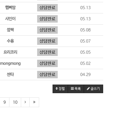
햅삐맘
05.13
샤인이
05.13
깜짝
05.08
수용
05.07
요리코리
05.05
mongmong
05.02
싼타
04.29
정렬
목록
글쓰기
9
10