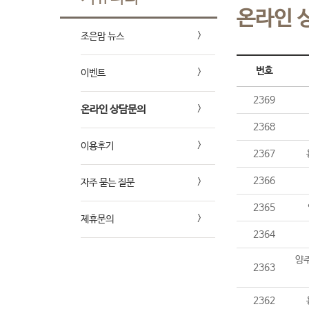
온라인 
조은맘 뉴스
번호
이벤트
2369
온라인 상담문의
2368
이용후기
2367
2366
자주 묻는 질문
2365
제휴문의
2364
양주
2363
2362