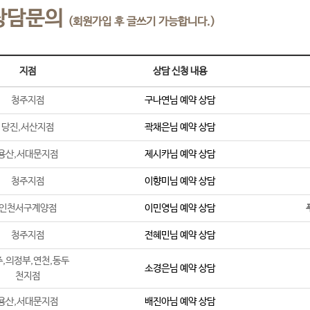
상담문의
(회원가입 후 글쓰기 가능합니다.)
지점
상담 신청 내용
청주지점
구나연
님 예약 상담
당진,서산지점
곽채은
님 예약 상담
용산,서대문지점
제시카
님 예약 상담
청주지점
이향미
님 예약 상담
인천서구계양점
이민영
님 예약 상담
청주지점
전혜민
님 예약 상담
,의정부,연천,동두
소경은
님 예약 상담
천지점
용산,서대문지점
배진아
님 예약 상담