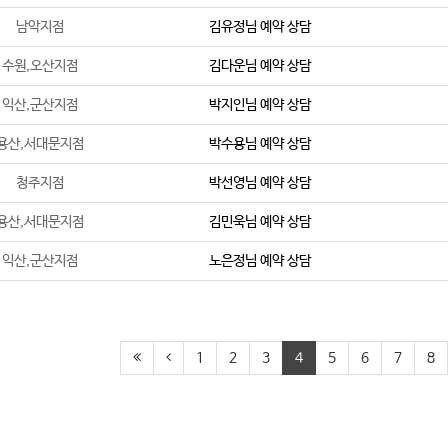
남악지점
김유정
님 예약 상담
수원,오산지점
김다운
님 예약 상담
익산,군산지점
박지인
님 예약 상담
용산,서대문지점
박수용
님 예약 상담
청주지점
박선영
님 예약 상담
용산,서대문지점
김민욱
님 예약 상담
익산,군산지점
노은정
님 예약 상담
1
2
3
4
5
6
7
8