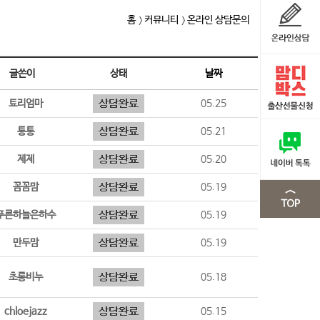
홈
커뮤니티
온라인 상담문의
글쓴이
상태
날짜
툐리엄마
05.25
통통
05.21
제제
05.20
꼼꼼맘
05.19
푸른하늘은하수
05.19
만두맘
05.19
초롱비누
05.18
chloejazz
05.15