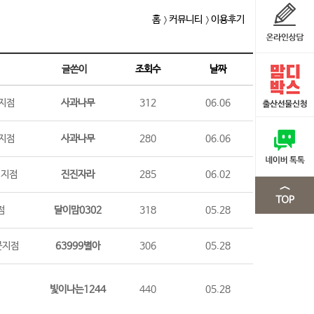
홈
커뮤니티
이용후기
글쓴이
조회수
날짜
지점
사과나무
312
06.06
지점
사과나무
280
06.06
시지점
진진자라
285
06.02
점
달이맘0302
318
05.28
문지점
63999별아
306
05.28
점
빛이나는1244
440
05.28