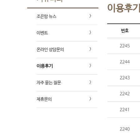
이용후
조은맘 뉴스
번호
이벤트
2245
온라인 상담문의
2244
이용후기
2243
자주 묻는 질문
2242
제휴문의
2241
2240