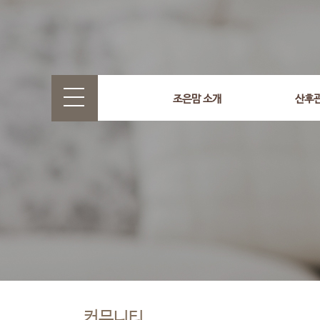
조은맘 소개
산후
커뮤니티