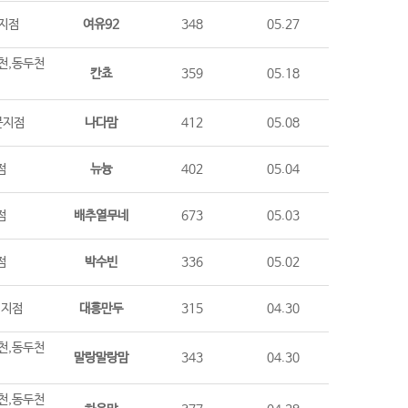
지점
여유92
348
05.27
천,동두천
칸쵸
359
05.18
문지점
나다맘
412
05.08
점
뉴늉
402
05.04
점
배추열무네
673
05.03
점
박수빈
336
05.02
시지점
대흥만두
315
04.30
천,동두천
말랑말랑맘
343
04.30
천,동두천