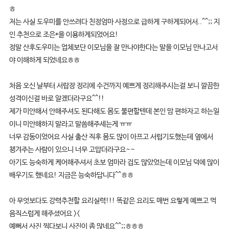
ㅎ
저는 사실 도우미를 안쓰려다 친정엄마 사정으로 급하게 구하게되어서..^^;; 지
인 추천으로 조은*을 이용하게되었어요!
정말 산후도우미는 업체보단 이모님을 잘 만나야한다는 말을 이모님 만나고서
야 이해하게 되었네요ㅎㅎ
처음 오신 날부터 서랍장 정리에 수건까지 예쁘게 정리해주시는걸 보니 깔끔한
성격이신걸 바로 알겠더라구요^^!!
제가 미안해서 안해주셔도 된다해도 몸도 불편할텐데 본인 맘 편하자고 하는일
이니 미안해하지 말라고 말씀해주세는게 ㅠㅠ
너무 감동이었어요 사실 출산 직후 몸도 많이 아프고 서럽기도했는데 옆에서
챙겨주는 사람이 있으니 너무 고맙더라구요~~
아기도 능숙하게 케어해주셔서 초보 엄마라 겁도 많았었는데 이모님 덕에 많이
배우기도 했네요! 지금은 능숙하답니다^^ㅎㅎ
아 무엇보다도 강력추천할 요리실력!!! 똑같은 요리도 매번 요렇게 예쁘고 먹
음직스럽게 해주셨어요 ><
예뻐서 사진 찍다보니 사진이 좀 많네요^^;;ㅎㅎㅎ