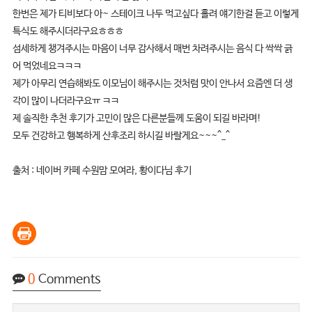
한번은 제가 티비보다 아~ 스테이크 나두 먹고싶다 흘려 얘기한걸 듣고 이렇게
특식도 해주시더라구요ㅎㅎㅎ
섬세하게 챙겨주시는 마음이 너무 감사해서 매번 차려주시는 음식 다 싹싹 긁
어 먹었네요ㅋㅋㅋ
제가 아무리 연습해봐도 이모님이 해주시는 것처럼 맛이 안나서 요즘엔 더 생
각이 많이 나더라구요ㅠ ㅋㅋ
제 솔직한 추천 후기가 고민이 많은 다른분들께 도움이 되길 바라며!
모두 건강하고 행복하게 산후조리 하시길 바랄게요~~~^_^
출처 : 네이버 카페 수원맘 모여라, 황이다님 후기
0
Comments