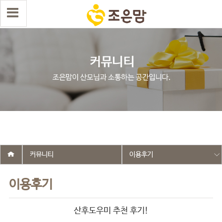
select wr_id, wr_subject from g5_write_m05_04 where wr_is_comment
= 0 and wr_datetime <= '2018-03-07 00:00:00' and wr_id <> '17' order
by wr_datetime desc limit 1 asdasf
커뮤니티
이용후기
이용후기
산후도우미 추천 후기!