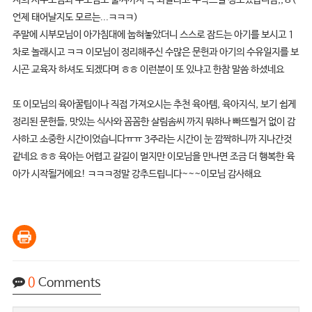
저희 시부모님과 부모님도 둘찌까지 꼭 봐달라고 부탁드릴 정도였습니담,,ㅎ(
언제 태어날지도 모르는...ㅋㅋㅋ)
주말에 시부모님이 아가침대에 눕혀놓았더니 스스로 잠드는 아기를 보시고 1
차로 놀래시고 ㅋㅋ 이모님이 정리해주신 수많은 문헌과 아기의 수유일지를 보
시곤 교육자 하셔도 되겠다며 ㅎㅎ 이런분이 또 있냐고 한참 말씀 하셨네요
또 이모님의 육아꿀팁이나 직접 가져오시는 추천 육아템, 육아지식, 보기 쉽게
정리된 문헌들, 맛있는 식사와 꼼꼼한 살림솜씨 까지 뭐하나 빠뜨릴거 없이 감
사하고 소중한 시간이었습니다ㅠㅠ 3주라는 시간이 눈 깜짝하니까 지나간것
같네요 ㅎㅎ 육아는 어렵고 갈길이 멀지만 이모님을 만나면 조금 더 행복한 육
아가 시작될거에요! ㅋㅋㅋ정말 강추드립니다~~~이모님 감사해요
0
Comments