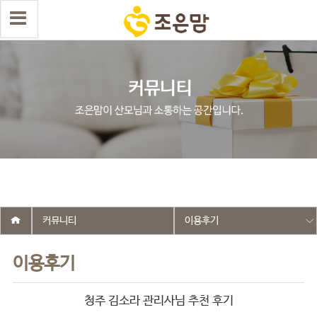
select wr_id, wr_subject from g5_write_m05_04 where wr_is_comment
= 0 and wr_datetime <= '2025-08-22 10:05:49' and wr_id <> '2612'
order by wr_datetime desc limit 1 asdasf
커뮤니티
이용후기
이용후기
청주 김소라 관리사님 추천 후기