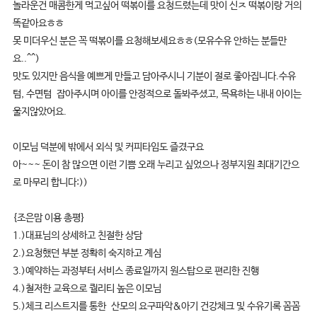
놀라운건 매콤한게 먹고싶어 떡볶이를 요청드렸는데 맛이 신ㅈ 떡볶이랑 거의
똑같아요ㅎㅎ
못 미더우신 분은 꼭 떡볶이를 요청해보세요ㅎㅎ(모유수유 안하는 분들만
요..^^)
맛도 있지만 음식을 예쁘게 만들고 담아주시니 기분이 절로 좋아집니다.수유
텀, 수면텀 잡아주시며 아이를 안정적으로 돌봐주셨고, 목욕하는 내내 아이는
울지않았어요.
이모님 덕분에 밖에서 외식 및 커피타임도 즐겼구요
아~~~ 돈이 참 많으면 이런 기쁨 오래 누리고 싶었으나 정부지원 최대기간으
로 마무리 합니다:))
{조은맘 이용 총평}
1.)대표님의 상세하고 친절한 상담
2.)요청했던 부분 정확히 숙지하고 계심
3.)예약하는 과정부터 서비스 종료일까지 원스탑으로 편리한 진행
4.)철저한 교육으로 퀄리티 높은 이모님
5.)체크 리스트지를 통한 산모의 요구파악&아기 건강체크 및 수유기록 꼼꼼