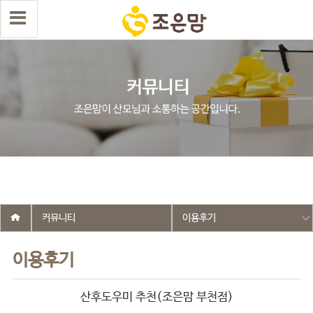
select wr_id, wr_subject from g5_write_m05_04 where wr_is_comment
= 0 and wr_datetime <= '2026-03-26 17:09:28' and wr_id <> '2703'
order by wr_datetime desc limit 1 asdasf
커뮤니티
이용후기
이용후기
산후도우미 추천(조은맘 부천점)