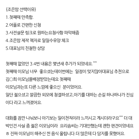
{조은맘 선택이유}
1.첫째때 만족함.
2.어플로 간편한 신청
3.사전설문 링크로 원하는요청사항 파악해줌
4.조은맘 제작 책자로 일일수유양 체크
5.대표님의 친절한 상담
첫째때 없었던 3.4번 내용은 몇년새 추가가 되었네요.^^
첫째때 이모님 너무 좋으셨는데이번에는 일정이 맞지않아대표님 추천으로
김○희 이모님을배정받았는데요 첫째때
이모님과는또 다른 느낌에 좋으신 분이었어요.
일단 젊으셨고 깔끔한 외모에 청결하셨고,아기를 대하는 손길 하나하나가 진심
이다 라고 느껴졌어요.
대화를 잠깐 나눠보니 아기보는 일이천직이라 느끼시고 계시더라구요^^ 더 대
박인건 사실 좀 젊은 이모님이라 요리솜씨는 기대안했는데 괜한 편견이었네요
ㅎ 진짜 이모님이 해주신 찐 음식 올립니다.더 많은데 다 담지를 못했어요.