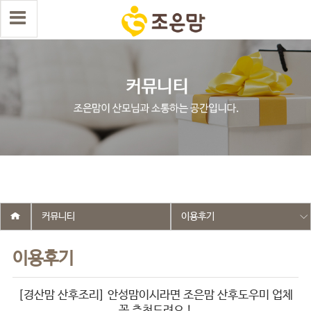
select wr_id, wr_subject from g5_write_m05_04 where wr_is_comment
= 0 and wr_datetime <= '2026-05-28 16:29:53' and wr_id <> '2740'
order by wr_datetime desc limit 1 asdasf
커뮤니티
이용후기
이용후기
[경산맘 산후조리] 안성맘이시라면 조은맘 산후도우미 업체
꼭 추천드려요 !