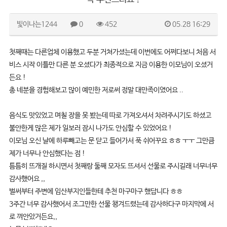
빛이나는1244
0
452
05.28 16:29
첫째때는 다른업체 이용했고 두분 거쳐가셨는데 이번에도 어쩌다보니 처음 서
비스 시작 이틀만 다른 분 오셨다가 최종적으로 지금 이용한 이모님이 오셨거
든요 !
총 네분을 경험해보고 많이 예민한 저로써 정말 대만족이였어요 ..
음식도 맛있었고 며칠 장을 못 봤는데 따로 가져오셔서 차려주시기도 하셨고
불안한게 많은 제가 일보러 잠시 나가도 안심할 수 있었어요 !
이모님 오신 날에 하루빼고는 문 닫고 들어가서 푹 쉬어꾸요 ㅎㅎ ㅜㅜ 그만큼
제가 너무나 안심했다는 점 !
틈틈히 뜨개질 하시면서 첫째랑 둘째 모자도 뜨셔서 선물로 주시길래 너무너무
감사했어요 ,,
벌써부터 주변에 임산부지인들한테 추천 마구마구 했답니다 ㅎㅎ
3주간 너무 감사했어서 조그만한 선물 챙겨드렸는데 감사하다구 마지막에 서
로 껴안았거든요,,